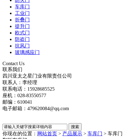
防火门
车库门
工业门
折叠门
提升门
欧式门
防盗门
抗风门
玻璃感应门
Contact Us
联系我们
四川亚太之星门业有限责任公司
联系人：李经理
联系电话：15928685525
座机：028-83550577
邮编：610041
电子邮箱：479620084@qq.com
你现在的位置：
网站首页
>
产品展示
>
车库门
>
车库门